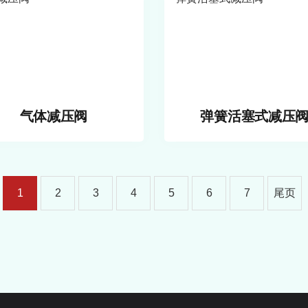
气体减压阀
弹簧活塞式减压
1
2
3
4
5
6
7
尾页