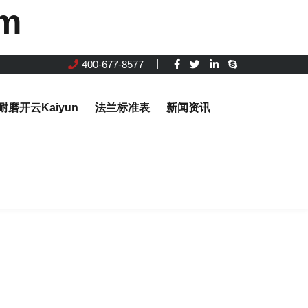
m
400-677-8577
耐磨开云Kaiyun
法兰标准表
新闻资讯