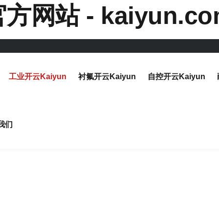
方网站 - kaiyun.co
工业开云Kaiyun
衬氟开云Kaiyun
自控开云Kaiyun
我们