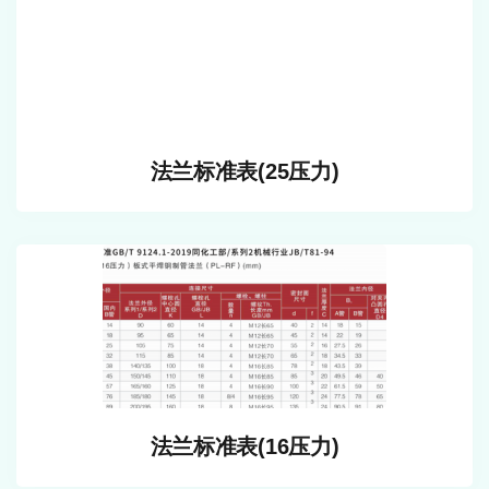
法兰标准表(25压力)
法兰标准表(16压力)