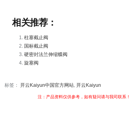
相关推荐：
柱塞截止阀
国标截止阀
硬密封法兰伸缩蝶阀
旋塞阀
标签：
开云Kaiyun中国官方网站
,
开云Kaiyun
注：产品资料仅供参考，如有疑问请与我司联系！