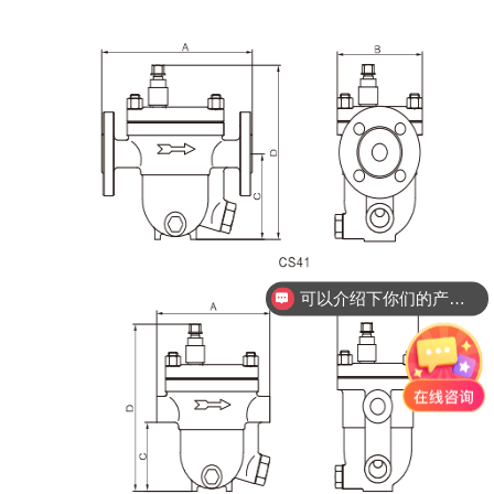
可以介绍下你们的产品么