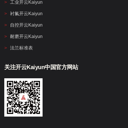
工业开云Kaiyun
衬氟开云Kaiyun
自控开云Kaiyun
耐磨开云Kaiyun
法兰标准表
关注开云Kaiyun中国官方网站