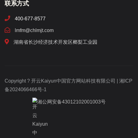
联系方式
400-677-8577
lmfm@chlmjt.com
湖南省长沙经济技术开发区榔梨工业园
Copyright ? 开云Kaiyun中国官方网站科技有限公司 | 湘ICP
备2024066466号-1
湘公网安备43012102001003号