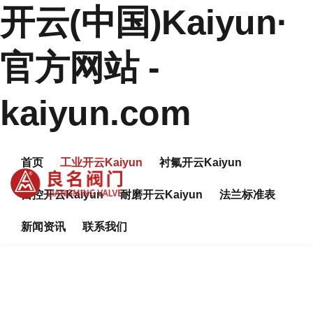
开云(中国)Kaiyun·
官方网站 -
kaiyun.com
首页
工业开云Kaiyun
衬氟开云Kaiyun
自控开云Kaiyun
耐磨开云Kaiyun
法兰标准表
新闻资讯
联系我们