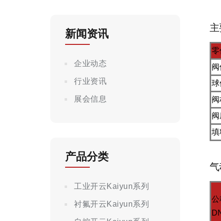
主
新闻资讯
零
企业动态
阀
行业资讯
球
展会信息
阀
阀
填
产品分类
气
工业开云Kaiyun系列
公
衬氟开云Kaiyun系列
D