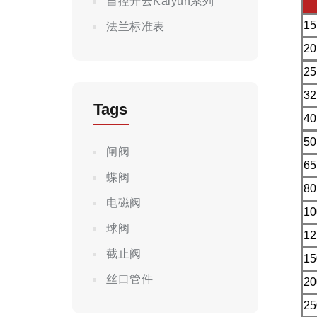
自控开云Kaiyun系列
15
法兰标准表
20
25
32
Tags
40
50
闸阀
65
蝶阀
80
电磁阀
10
球阀
12
截止阀
15
丝口管件
20
25