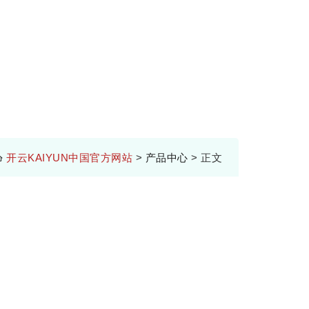
开云KAIYUN中国官方网站
>
产品中心
> 正文