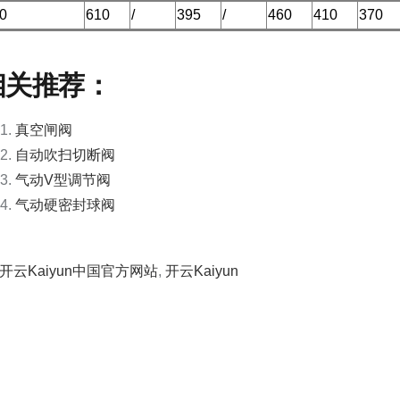
0
610
/
395
/
460
410
370
相关推荐：
真空闸阀
自动吹扫切断阀
气动V型调节阀
气动硬密封球阀
开云Kaiyun中国官方网站
,
开云Kaiyun