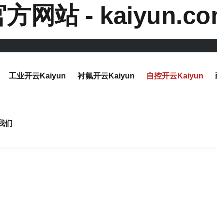
方网站 - kaiyun.co
工业开云Kaiyun
衬氟开云Kaiyun
自控开云Kaiyun
我们