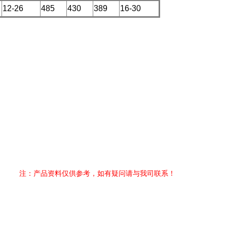
12-26
485
430
389
16-30
注：产品资料仅供参考，如有疑问请与我司联系！