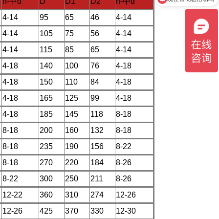
n-中d
D
D1
D2
n-中d
4-14
95
65
46
4-14
4-14
105
75
56
4-14
4-14
115
85
65
4-14
4-18
140
100
76
4-18
4-18
150
110
84
4-18
4-18
165
125
99
4-18
4-18
185
145
118
8-18
8-18
200
160
132
8-18
8-18
235
190
156
8-22
8-18
270
220
184
8-26
8-22
300
250
211
8-26
12-22
360
310
274
12-26
12-26
425
370
330
12-30