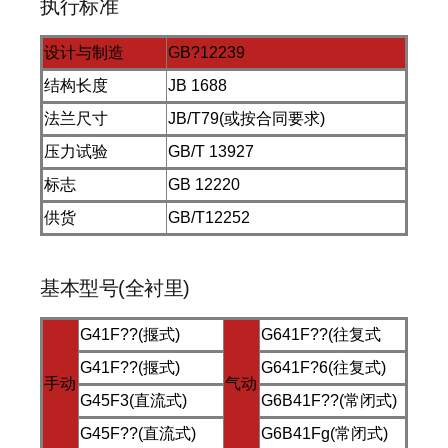
执行标准
设计与制造
GB?12239
结构长度
JB 1688
法兰尺寸
JB/T79(或按合同要求)
压力试验
GB/T 13927
标志
GB 12220
供货
GB/T12252
基本型号(全衬里)
G41F??(揠式)
G641F??(往复式
G41F??(揠式)
G641F?6(往复式)
手动
气动
G45F3(直流式)
G6B41F??(常闭式)
G45F??(直流式)
G6B41Fg(常闭式)