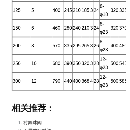
8-
125
5
400
245
210
185
3
24
320
335
φ18
8-
150
6
460
280
240
210
3
24
320
370
φ23
8-
200
8
570
335
295
265
3
26
400
480
φ23
12-
250
10
680
390
350
320
3
28
500
545
φ23
12-
300
12
790
440
400
368
4
28
500
585
φ23
相关推荐：
衬氟球阀