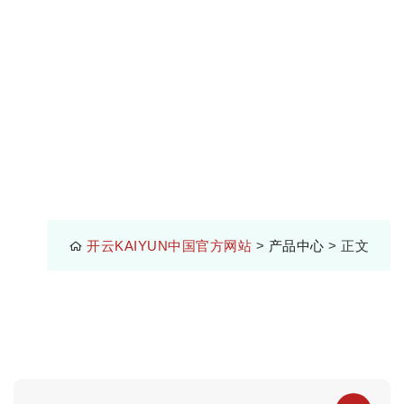
衬氟隔膜阀
开云KAIYUN中国官方网站
>
产品中心
> 正文