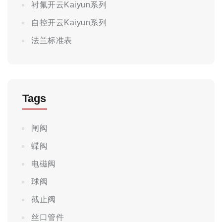
衬氟开云Kaiyun系列
自控开云Kaiyun系列
法兰标准表
Tags
闸阀
蝶阀
电磁阀
球阀
截止阀
丝口管件